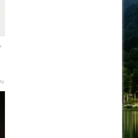
e
ty.