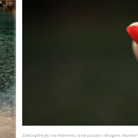
Zakoupíte jej i na internetu, a ne pouze v drogerii. Na int