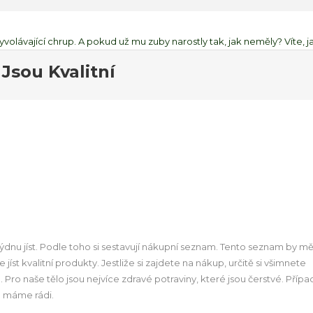
olávající chrup. A pokud už mu zuby narostly tak, jak neměly? Víte, ja
Jsou Kvalitní
ýdnu jíst. Podle toho si sestavují nákupní seznam. Tento seznam by mě
st kvalitní produkty. Jestliže si zajdete na nákup, určitě si všimnete
Pro naše tělo jsou nejvíce zdravé potraviny, které jsou čerstvé. Přípa
e máme rádi.