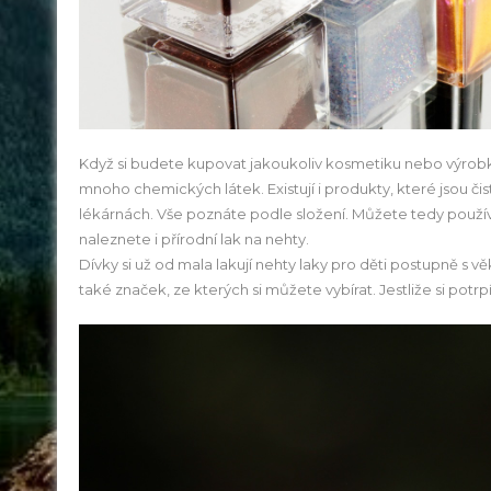
Když si budete kupovat jakoukoliv kosmetiku nebo výrobky,
mnoho chemických látek. Existují i produkty, které jsou čis
lékárnách. Vše poznáte podle složení. Můžete tedy použ
naleznete i
přírodní lak na nehty
.
Dívky si už od mala lakují nehty laky pro děti postupně s
také značek, ze kterých si můžete vybírat. Jestliže si potr