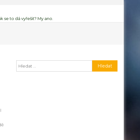
k se to dá vyřešit? My ano.
Vyhledávání
l
dě