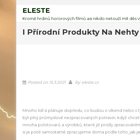
ELESTE
Kromě hrdinů hororových filmů asi nikdo netouží mít děs vyv
I Přírodní Produkty Na Nehty 
by
Posted on
15.3.2021
eleste.cz
Mnoho lidí si plánuje dopředu, co budou o víkend nebo v t
být plný průmyslově nezpracovaných potravin, když chcete jí
mnoha polotovarů a výrobků, které již prošly zpracováním. 
si je poté samostatně zpracujeme doma podle toho, jak j