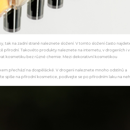
 tak na zadní straně naleznete složení. V tomto složení často najdet
tě přírodní. Takovéto produkty naleznete na internetu, v drogeriích i v
ívat kosmetiku bez různé chemie. Mezi dekorativní kosmetikou
 věkem přechází na dospělácké. V drogerii naleznete mnoho odstínů a
píte spíše na přírodní kosmetice, podívejte se po přírodním laku na neh