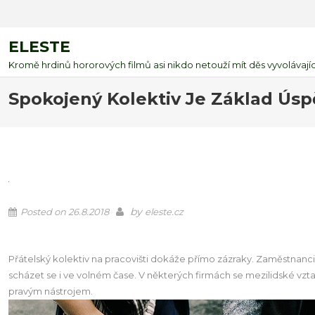
ELESTE
Kromě hrdinů hororových filmů asi nikdo netouží mít děs vyvolávající
Spokojený Kolektiv Je Základ Ús
by
Posted on
26.8.2018
eleste.cz
Přátelský kolektiv na pracovišti dokáže přímo zázraky. Zaměstnanci j
scházet se i ve volném čase. V některých firmách se mezilidské vzt
pravým nástrojem.