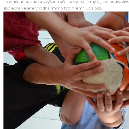
zakončeného auditu, zvýšení ročního obratu firmy či jako oslava živ
společná večeře vhodná i mimo tyto firemní události.