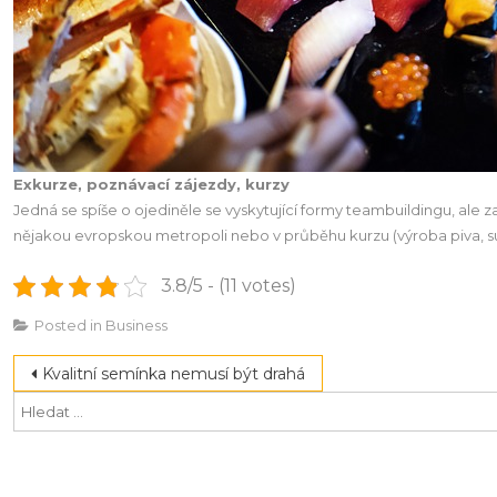
Exkurze, poznávací zájezdy, kurzy
Jedná se spíše o ojediněle se vyskytující formy teambuildingu, ale z
nějakou evropskou metropoli nebo v průběhu kurzu (výroba piva, sush
3.8/5 - (11 votes)
Posted in
Business
Navigace
Kvalitní semínka nemusí být drahá
pro
příspěvek