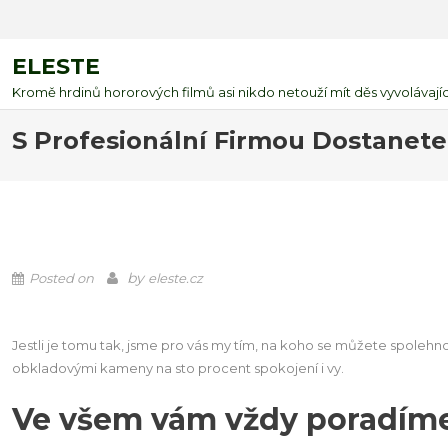
ELESTE
Kromě hrdinů hororových filmů asi nikdo netouží mít děs vyvolávající
S Profesionální Firmou Dostanete
by
Posted on
eleste.cz
Jestli je tomu tak, jsme pro vás my tím, na koho se můžete spolehno
obkladovými kameny
na sto procent spokojení i vy.
Ve všem vám vždy poradí