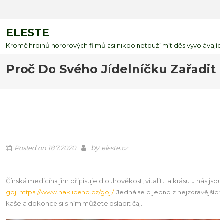
ELESTE
Kromě hrdinů hororových filmů asi nikdo netouží mít děs vyvolávající
Proč Do Svého Jídelníčku Zařadit 
by
Posted on
18.7.2020
eleste.cz
Čínská medicína jim připisuje dlouhověkost, vitalitu a krásu u nás 
goji https://www.nakliceno.cz/goji/
. Jedná se o jedno z nejzdravější
kaše a dokonce si s ním můžete osladit čaj.