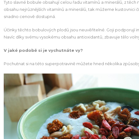
Tyto slavné bobule obsahují celou řadu vitamínů a minerálů, z těch n
obsahu nejrůznějších vitamínů a minerálů, tak můžeme kustovnici čín
snadno cenově dostupná.
Účinky těchto bobulových plodů jsou neuvěřitelné. Goji podporují 
Navíc díky svému vysokému obsahu antioxidantů, zbavuje tělo volných
V jaké podobě si je vychutnáte vy?
Pochutnat si na této superpotravině můžete hned několika způsoby