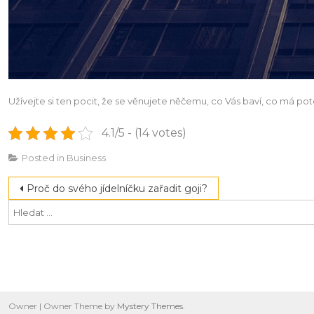
Užívejte si ten pocit, že se věnujete něčemu, co Vás baví, co má poten
4.1/5 - (14 votes)
Posted in
Business
Navigace
Proč do svého jídelníčku zařadit goji?
pro
příspěvek
Owner
|
Owner Theme by
Mystery Themes
.