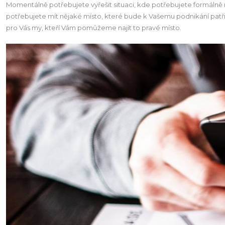
Momentálně potřebujete vyřešit situaci, kde potřebujete formálně n
potřebujete mít nějaké místo, které bude k Vašemu podnikání patři
pro Vás my, kteří Vám pomůžeme najít to pravé místo.