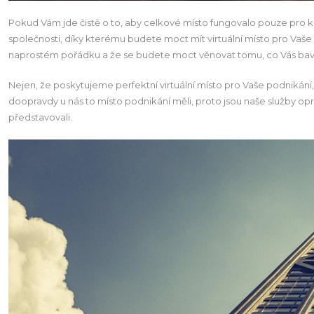
Pokud Vám jde čistě o to, aby celkové místo fungovalo pouze pro ko
společnosti
, díky kterému budete moct mít virtuální místo pro Vaš
naprostém pořádku a že se budete moct věnovat tomu, co Vás bav
Nejen, že poskytujeme perfektní virtuální místo pro Vaše podnikán
doopravdy u nás to místo podnikání měli, proto jsou naše služby op
představovali.