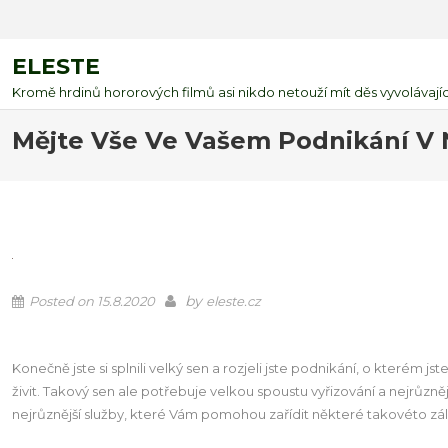
ELESTE
Kromě hrdinů hororových filmů asi nikdo netouží mít děs vyvolávající
Mějte Vše Ve Vašem Podnikání V
by
Posted on
15.8.2020
eleste.cz
Konečně jste si splnili velký sen a rozjeli jste podnikání, o kter
živit. Takový sen ale potřebuje velkou spoustu vyřizování a nejrůzn
nejrůznější služby, které Vám pomohou zařídit některé takovéto zál