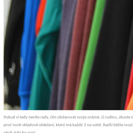
Pokud si tedy nevíte rady, čím obdarovat svoje známé, či rodinu, zkuste 
proč nosit skladové oblečení, který má každý 3 na sobě. Radši běžte svojí 
okolí, kdo ho nosí.