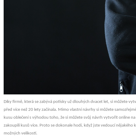
Díky firmě, která se zabývá potisky už dlouhých dvacet let, si můžete vytvo
před více než 20 lety začínala. Mimo vlastní návrhy si můžete samozřejmě
kusu oblečení s výhodou toho, že si můžete svůj návrh vytvořit online n
zakoupili kusů více. Proto se dokonale hodí, když jste vedoucí nějakého 
možných velikostí.