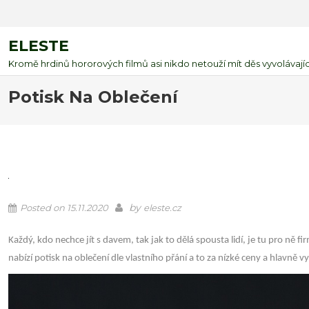
ELESTE
Kromě hrdinů hororových filmů asi nikdo netouží mít děs vyvolávající
Potisk Na Oblečení
by
Posted on
15.11.2020
eleste.cz
Každý, kdo nechce jít s davem, tak jak to dělá spousta lidí, je tu pro ně fi
nabízí potisk na oblečení dle vlastního přání a to za nízké ceny a hlavně 