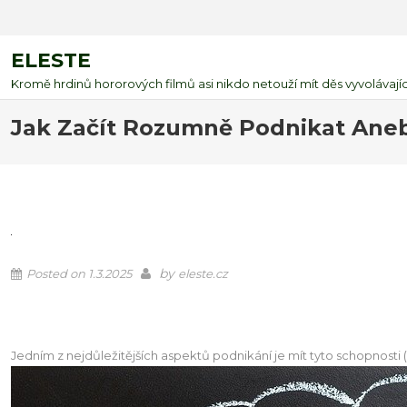
ELESTE
Kromě hrdinů hororových filmů asi nikdo netouží mít děs vyvolávající
Jak Začít Rozumně Podnikat Aneb
by
Posted on
1.3.2025
eleste.cz
Jedním z nejdůležitějších aspektů podnikání je mít tyto schopnosti (