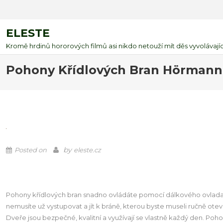
ELESTE
Kromě hrdinů hororových filmů asi nikdo netouží mít děs vyvolávající
Pohony Křídlových Bran Hörmann 
by
Posted on
eleste.cz
Pohony křídlových bran snadno ovládáte pomocí dálkového ovladače,
nemusíte už vystupovat a jít k bráně, kterou byste museli ručně ot
Dveře jsou bezpečné, kvalitní a využívají se vlastně každý den. Po