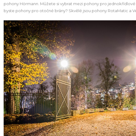
pohony Hörmann. Můžete si vybrat mezi pohony pro jednokřídlové b
byste pohony pro otočné brány? Skvělé jsou pohony RotaMatic a Ve