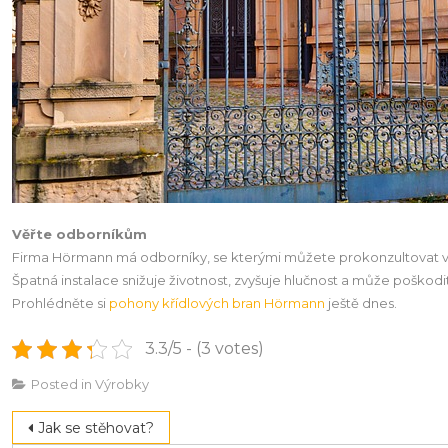
Věřte odborníkům
Firma Hörmann má odborníky, se kterými můžete prokonzultovat výb
Špatná instalace snižuje životnost, zvyšuje hlučnost a může poškodi
Prohlédněte si
pohony křídlových bran Hörmann
ještě dnes.
3.3/5 - (3 votes)
Posted in
Výrobky
Navigace
Jak se stěhovat?