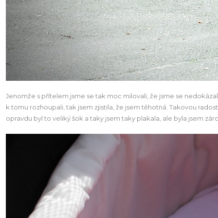
Jenomže s přítelem jsme se tak moc milovali, že jsme se nedokázali
k tomu rozhoupali, tak jsem zjistila, že jsem těhotná. Takovou rado
opravdu byl to veliký šok a taky jsem taky plakala, ale byla jsem z