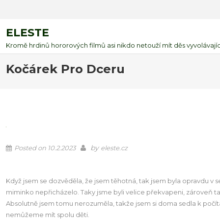
ELESTE
Kromě hrdinů hororových filmů asi nikdo netouží mít děs vyvolávající
Kočárek Pro Dceru
by
Posted on
10.2.2023
eleste.cz
Když jsem se dozvěděla, že jsem těhotná, tak jsem byla opravdu v s
miminko nepřicházelo. Taky jsme byli velice překvapeni, zároveň ta
Absolutně jsem tomu nerozuměla, takže jsem si doma sedla k počíta
nemůžeme mít spolu děti.